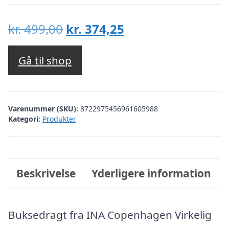
Den
Den
kr.
499,00
kr.
374,25
oprindelige
aktuelle
pris
pris
Gå til shop
var:
er:
kr. 499,00.
kr. 374,25.
Varenummer (SKU):
8722975456961605988
Kategori:
Produkter
Beskrivelse
Yderligere information
Buksedragt fra INA Copenhagen Virkelig