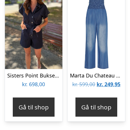
Sisters Point Buksedragt – FEBA-PL – Unwashed
Marta Du Chateau dame jumpsuit MdcSaga – MediumBlue
Den
De
kr.
698,00
kr.
599,00
kr.
249,95
oprindelige
aktu
pris
pris
Gå til shop
Gå til shop
var:
er:
kr. 599,00.
kr. 