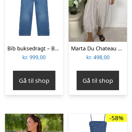
Bib buksedragt – Bash Indigo
Marta Du Chateau Buksedragt – Tarelle – Sabbia Stripe
kr.
999,00
kr.
498,00
Gå til shop
Gå til shop
-58%