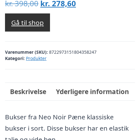
Den
Den
kr.
398,00
kr.
278,60
oprindelige
aktuelle
pris
pris
Gå til shop
var:
er:
kr. 398,00.
kr. 278,60.
Varenummer (SKU):
8722973151804358247
Kategori:
Produkter
Beskrivelse
Yderligere information
Bukser fra Neo Noir Pæne klassiske
bukser i sort. Disse bukser har en elastik
talje og vide ben.